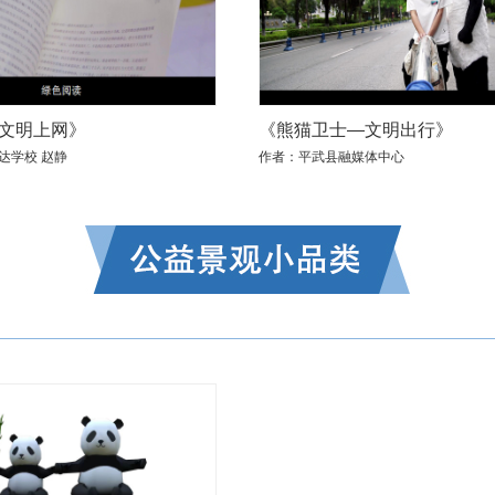
 文明上网》
《熊猫卫士—文明出行》
达学校 赵静
作者：平武县融媒体中心